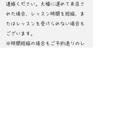
連絡ください。大幅に遅れて来店さ
れた場合、レッスン時間を短縮、ま
たはレッスンを受けられない場合も
ございます。
※時間短縮の場合もご予約通りのレ
ッスン代を頂戴します。
​・入会時に募集制限(予約日時制限)
がかかっている場合は、解除される
までは制限内でご予約をお願いしま
す。
■
レッスン中の怪我や物品、器具の
破損について