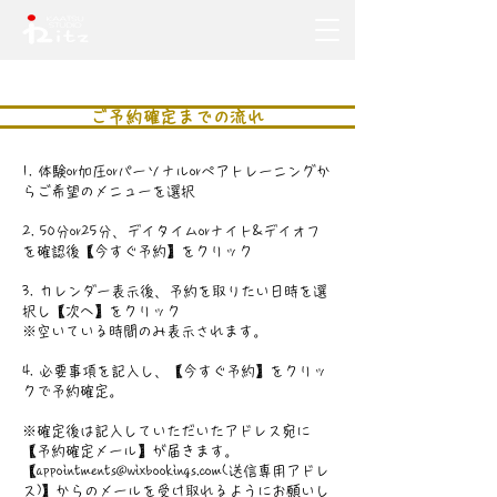
ご予約確定までの流れ
1. 体験or加圧orパーソナルorペアトレーニングか
らご希望のメニューを選択
2. 50分or25分、デイタイムorナイト&デイオフ
を確認後【今すぐ予約】をクリック
3. カレンダー表示後、予約を取りたい日時を選
択し【次へ】をクリック
※空いている時間のみ表示されます。
4. 必要事項を記入し、【今すぐ予約】をクリッ
クで予約確定。
​※確定後は記入していただいたアドレス宛に
【予約確定メール】が届きます。
​【
appointments@wixbookings.com
(送信専用アドレ
ス)
】からのメールを受け取れるようにお願いし