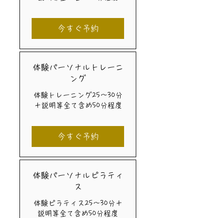
今すぐ予約
体験パーソナルトレーニ
ング
体験トレーニング25～30分
＋説明等全て含め50分程度
今すぐ予約
体験パーソナルピラティ
ス
体験ピラティス25～30分＋
説明等全て含め50分程度