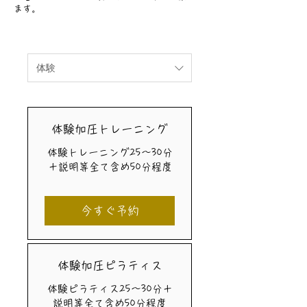
ます。
体験
体験加圧トレーニング
体験トレーニング25～30分
＋説明等全て含め50分程度
今すぐ予約
体験加圧ピラティス
体験ピラティス25～30分＋
説明等全て含め50分程度